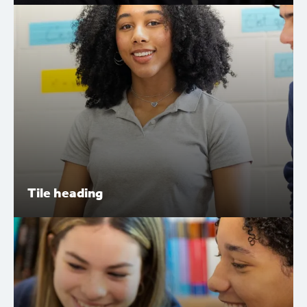
Tile heading
Lorem ipsum dolor sit amet, consectetur adipiscing elit.
Nunc vulputate libero et velit interdum, ac aliquet odio
mattis. Class aptent taciti sociosqu ad litora torquent.
Tile heading
Tile heading
Lorem ipsum dolor sit amet, consectetur adipiscing elit.
Nunc vulputate libero et velit interdum, ac aliquet odio
mattis. Class aptent taciti sociosqu ad litora torquent.