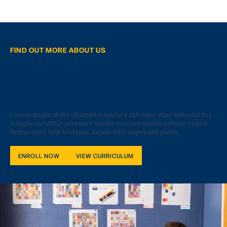
FIND OUT MORE ABOUT US
An Mka Student is a Thriving
Student
Lorem ipsum dolor sit amet vulputate ridiculus vitae tellus luctus.
Integer curabitur praesent auctor montes mattis potenti nostra
fermentum felis tristique. Iaculis nibh imperdiet purus.
ENROLL NOW
VIEW CURRICULUM