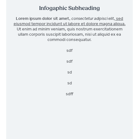
Infogaphic Subheading
Lorem ipsum dolor sit amet
,
consectetur adipisci elit
,
sed
eiusmod tempor incidunt ut labore et dolore magna aliqua.
Ut enim ad minim veniam, quis nostrum exercitationem
ullam corporis suscipit laboriosam, nisi ut aliquid ex ea
commodi consequatur.
sdf
sdf
sd
sd
sdff