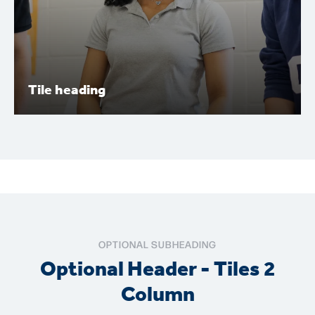
Tile heading
Tile heading
Lorem ipsum dolor sit amet, consectetur adipiscing elit.
Nunc vulputate libero et velit interdum, ac aliquet odio
mattis. Class aptent taciti sociosqu ad litora torquent.
OPTIONAL SUBHEADING
Optional Header - Tiles 2
Column