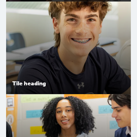
Lorem ipsum dolor sit amet, consectetur adipiscing elit.
Nunc vulputate libero et velit interdum, ac aliquet odio
mattis. Class aptent taciti sociosqu ad litora torquent.
Tile heading
Tile heading
Lorem ipsum dolor sit amet, consectetur adipiscing elit.
Nunc vulputate libero et velit interdum, ac aliquet odio
mattis. Class aptent taciti sociosqu ad litora torquent.