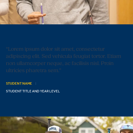
1
/3
“Lorem ipsum dolor sit amet, consectetur
adipiscing elit. Sed vehicula feugiat tortor. Etiam
non ullamcorper neque, ac facilisis nisl. Proin
ultricies pharetra sem.”
STUDENT NAME
STUDENT TITLE AND YEAR LEVEL