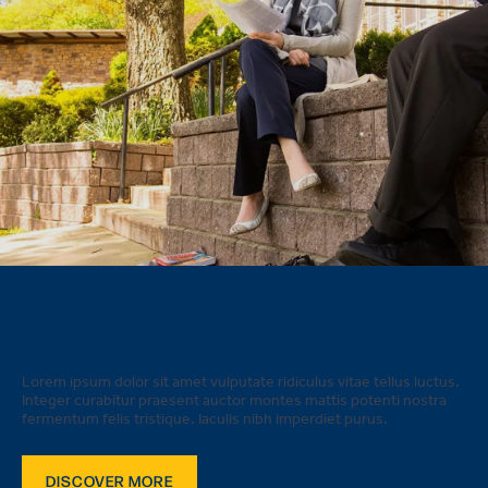
1
/3
Optional image heading
Lorem ipsum dolor sit amet vulputate ridiculus vitae tellus luctus.
Integer curabitur praesent auctor montes mattis potenti nostra
fermentum felis tristique. Iaculis nibh imperdiet purus.
DISCOVER MORE