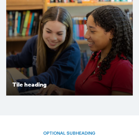
Lorem ipsum dolor sit amet, consectetur adipiscing elit.
Nunc vulputate libero et velit interdum, ac aliquet odio
mattis. Class aptent taciti sociosqu ad litora torquent.
Tile heading
Tile heading
Lorem ipsum dolor sit amet, consectetur adipiscing elit.
Nunc vulputate libero et velit interdum, ac aliquet odio
mattis. Class aptent taciti sociosqu ad litora torquent.
OPTIONAL SUBHEADING